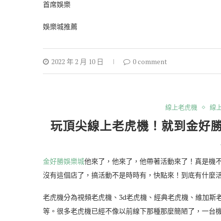
首席娛樂
娛樂城推薦
2022 年 2 月 10 日
0 comment
線上老虎機
線
玩頂尖線上老虎機！就到金好
金好勝娛樂城
他來了，他來了，他帶著活動來了！真是機
沒有這個店了，搞活動不是時時有，快點來！到底有什麼
老虎機分為視頻老虎機、3d老虎機、經典老虎機、維加斯
等。很多老虎機已經不像以前線下那種那麼簡陋了，一台