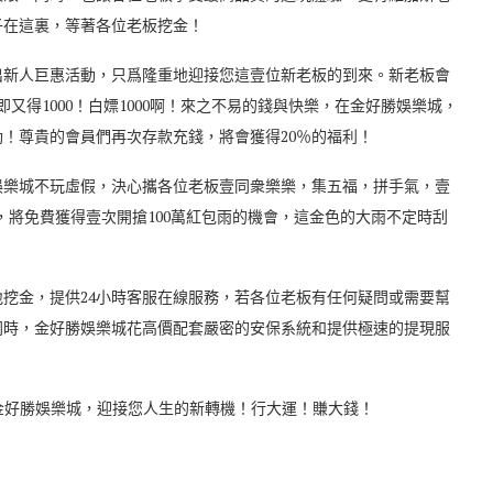
子在這裏，等著各位老板挖金！
出新人巨惠活動，只爲隆重地迎接您這壹位新老板的到來。新老板會
即又得1000！白嫖1000啊！來之不易的錢與快樂，在金好勝娛樂城，
！尊貴的會員們再次存款充錢，將會獲得20％的福利！
娛樂城不玩虛假，決心攜各位老板壹同衆樂樂，集五福，拼手氣，壹
時，將免費獲得壹次開搶100萬紅包雨的機會，這金色的大雨不定時刮
挖金，提供24小時客服在線服務，若各位老板有任何疑問或需要幫
同時，金好勝娛樂城花高價配套嚴密的安保系統和提供極速的提現服
金好勝娛樂城，迎接您人生的新轉機！行大運！賺大錢！